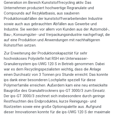
Generation im Bereich Kunststoffrecycling aktiv. Das
Unternehmen produziert hochwertige Regranulate und
Compounds auf Rezyklatbasis, aus sauberen
Produktionsabfällen der kunststoffverarbeitenden Industrie
sowie auch aus gebrauchten Abfällen aus Gewerbe und
Industrie. Sie werden vor allem von Kunden aus der Automobil-,
Bau-, Konsumgüter- und Verpackungsindustrie nachgefragt, die
auf eine Produktion und Anwendungen mit nachhaltigeren
Rohstoffen setzen.
Zur Erweiterung der Produktionskapazität für sehr
hochviskoses Polyolefin hat RSH ein Unterwasser-
Granuliersystem ips-UWG 120 S in Betrieb genommen. Dabei
war es dem Recyclingspezialisten wichtig, dass die Anlage
einen Durchsatz von 3 Tonnen pro Stunde erreicht. Das konnte
ips dank einer besonderen Lochplatte speziell für diese
Polymerfamilie erreichen. Außerdem kam eine neu entwickelte
Baugröße des Granulattrockners ips-GT 3000/3 zum Einsatz.
Der ips-GT 3000/3 zeichnet sich insbesondere durch geringe
Restfeuchten des Endproduktes, kurze Reinigungs- und
Rüstzeiten sowie eine große Optionspalette aus. Aufgrund
dieser Innovationen konnte für die ips-UWG 120 S der maximale