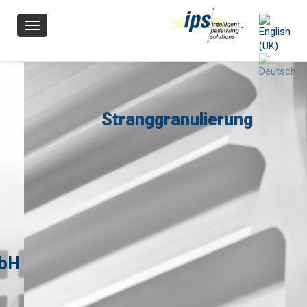
Navigation
Stranggranulierung
MEHR ERFAHREN