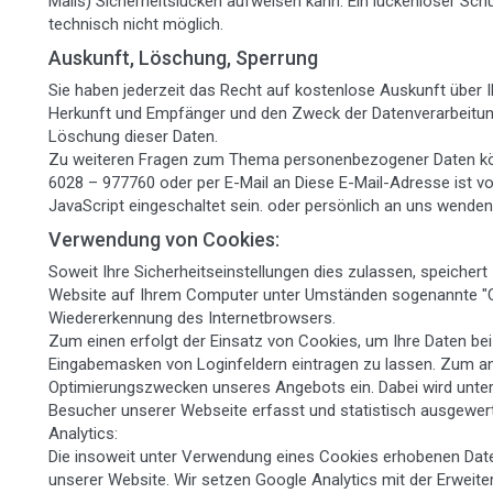
Mails) Sicherheitslücken aufweisen kann. Ein lückenloser Schu
technisch nicht möglich.
Auskunft, Löschung, Sperrung
Sie haben jederzeit das Recht auf kostenlose Auskunft über
Herkunft und Empfänger und den Zweck der Datenverarbeitung
Löschung dieser Daten.
Zu weiteren Fragen zum Thema personenbezogener Daten könne
6028 – 977760 oder per E-Mail an
Diese E-Mail-Adresse ist 
JavaScript eingeschaltet sein.
oder persönlich an uns wenden
Verwendung von Cookies:
Soweit Ihre Sicherheitseinstellungen dies zulassen, speicher
Website auf Ihrem Computer unter Umständen sogenannte "Co
Wiedererkennung des Internetbrowsers.
Zum einen erfolgt der Einsatz von Cookies, um Ihre Daten b
Eingabemasken von Loginfeldern eintragen zu lassen. Zum an
Optimierungszwecken unseres Angebots ein. Dabei wird unter
Besucher unserer Webseite erfasst und statistisch ausgewert
Analytics:
Die insoweit unter Verwendung eines Cookies erhobenen Date
unserer Website. Wir setzen Google Analytics mit der Erweite